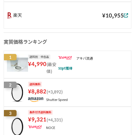
¥10,955
楽天
実質価格ランキング
1
送料別
中古品
アキバ流通
¥
4,990
(
最安
50
pt獲得
値
)
2
送料無料
¥
8,882
(
+3,892
)
Shutter Speed
3
条件付き送料無料
¥
9,321
(
+4,331
)
NOCE