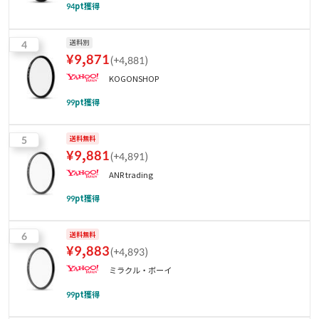
94
pt獲得
4
送料別
¥
9,871
(
+4,881
)
KOGONSHOP
99
pt獲得
5
送料無料
¥
9,881
(
+4,891
)
ANR trading
99
pt獲得
6
送料無料
¥
9,883
(
+4,893
)
ミラクル・ボーイ
99
pt獲得