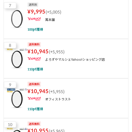
7
送料別
¥
9,995
(
+5,005
)
萬本舗
100
pt獲得
8
送料無料
¥
10,945
(
+5,955
)
よろずやマルシェYahoo!ショッピング店
110
pt獲得
9
送料無料
¥
10,945
(
+5,955
)
オフィストラスト
110
pt獲得
10
送料無料
¥
10,955
(
+5,965
)