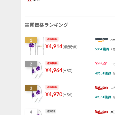
実質価格ランキング
1
送料無料
Am
¥
4,914
(
最安値
)
50
pt獲得
（
商
2
送料無料
コ
¥
4,964
(
+50
)
496
pt獲得
（
3
送料無料
コ
¥
4,970
(
+56
)
490
pt獲得
（
4
送料別
楽