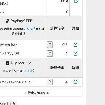
1(+3)
日最大)
0
なし
PayPaySTEP
計算倍率
詳細
なたの情報の確認は
こちら
から確
認できます
0.5
PayPay支払い
2
プレミアム会員
キャンペーン
計算倍率
詳細
※エントリーは
こちら
4
5のつく日※要エントリー
設定を追加する
セットする