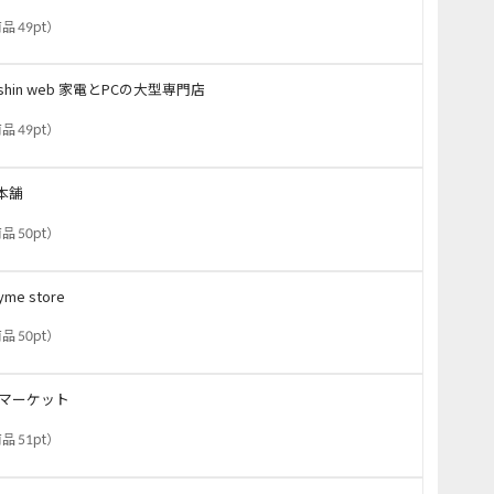
品 49pt
）
oshin web 家電とPCの大型専門店
品 49pt
）
本舗
品 50pt
）
yme store
品 50pt
）
Sマーケット
品 51pt
）