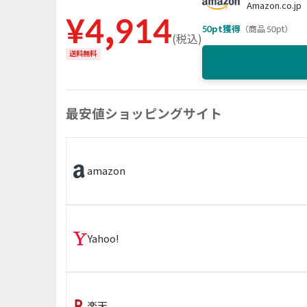
Amazon.co.jp
¥
4,914
50
pt獲得
（
商品 50pt
）
(
税込
)
送料無料
最安値ショッピングサイト
amazon
Yahoo!
楽天