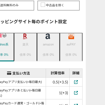
送料無料のみ
中古品を除く
ョッピングサイト毎のポイント設定
ahoo系
楽天
amazon
auPAY
倍率
0
%
倍率
0
%
倍率
0
%
倍率
0
%
計算倍率
詳細
支払い方法
0.5(+3.5)
PayPayアプリ支払い(+毎日最大)
PayPayアプリあと払い(+毎日最
1(+3)
大)
PayPayカード通常・ゴールド(+毎