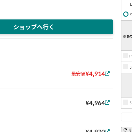
ショップへ行く
※あ
¥4,914
最安値
¥4,964
リ
¥4,970