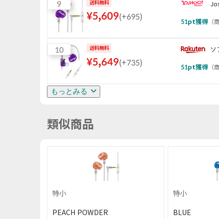
9
送料無料
Jo
¥
5,609
(
+695
)
51
pt獲得
（
商
10
送料無料
ソ
¥
5,649
(
+735
)
51
pt獲得
（
商
もっとみる
類似商品
特小
特小
PEACH POWDER
BLUE