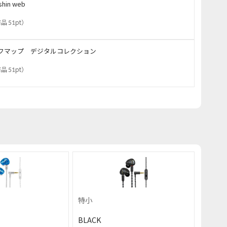
shin web
品 51pt
）
フマップ デジタルコレクション
品 51pt
）
特小
BLACK