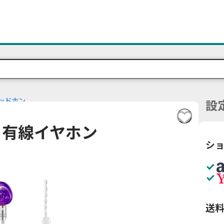
ッドホン
設
ル型 有線イヤホン
シ
送