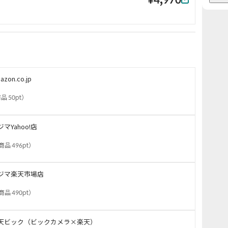
azon.co.jp
品 50pt
）
ジマYahoo!店
商品 496pt
）
ジマ楽天市場店
商品 490pt
）
天ビック（ビックカメラ×楽天）