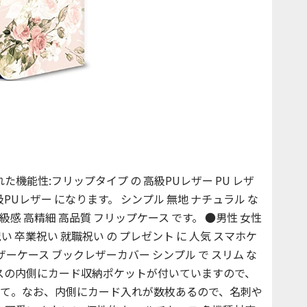
●優れた機能性:フリップタイプ の 高級PUレザー PU レザ
Uレザー になります。 シンプル 無地 ナチュラル な
高級感 高精細 高品質 フリップケース です。 ●男性 女性
い 卒業祝い 就職祝い の プレゼント に 人気 スマホケ
ザーケース ブックレザーカバー シンプル で スリム な
ースの内側にカード収納ポケットが付いていますので、
て。なお、内側にカード入れが数枚あるので、名刺や