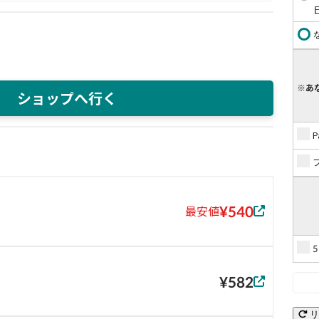
※あ
ショップへ行く
¥540
最安値
¥582
リ