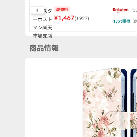
4
送料無料
ミ
¥
1,467
(
+927
)
13
pt獲得
（
商
商品情報