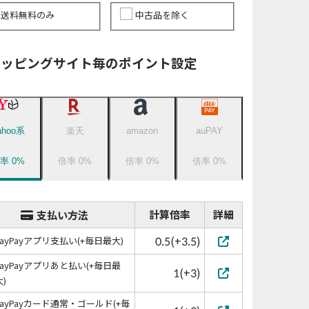
送料無料のみ
中古品を除く
ョッピングサイト毎のポイント設定
ahoo系
楽天
amazon
auPAY
倍率
0
%
倍率
0
%
倍率
0
%
倍率
0
%
計算倍率
詳細
支払い方法
0.5(+3.5)
PayPayアプリ支払い(+毎日最大)
PayPayアプリあと払い(+毎日最
1(+3)
大)
PayPayカード通常・ゴールド(+毎