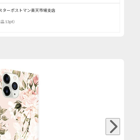
スターポストマン楽天市場支店
品 13pt
）