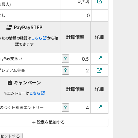
1(+3)
日最大)
0
なし
PayPaySTEP
計算倍率
詳細
なたの情報の確認は
こちら
から確
認できます
0.5
PayPay支払い
2
プレミアム会員
キャンペーン
計算倍率
詳細
※エントリーは
こちら
4
5のつく日※要エントリー
設定を追加する
セットする