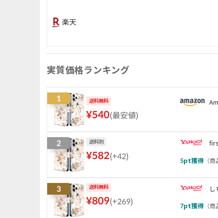
楽天
実質価格ランキング
1
送料無料
Am
¥
540
(
最安値
)
2
送料別
fir
¥
582
(
+42
)
5
pt獲得
（
商品
3
送料無料
し
¥
809
(
+269
)
7
pt獲得
（
商品