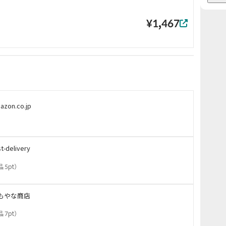
¥1,467
azon.co.jp
st-delivery
 5pt
）
もやな商店
 7pt
）