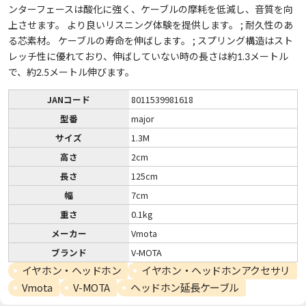
ンターフェースは酸化に強く、ケーブルの摩耗を低減し、音質を向
上させます。 より良いリスニング体験を提供します。 ; 耐久性のあ
る芯素材。 ケーブルの寿命を伸ばします。 ; スプリング構造はスト
レッチ性に優れており、伸ばしていない時の長さは約1.3メートル
で、約2.5メートル伸びます。
JANコード
8011539981618
型番
major
サイズ
1.3M
高さ
2cm
長さ
125cm
幅
7cm
重さ
0.1kg
メーカー
Vmota
ブランド
V-MOTA
イヤホン・ヘッドホン
イヤホン・ヘッドホンアクセサリ
Vmota
V-MOTA
ヘッドホン延長ケーブル