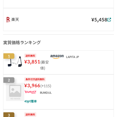
¥5,458
楽天
実質価格ランキング
1
送料無料
LAPITA JP
¥
3,851
(
最安
値
)
2
条件付き送料無料
¥
3,966
(
+115
)
RUMDUL
40
pt獲得
3
送料無料