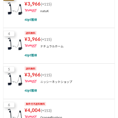
¥
3,966
(
+115
)
natuK
40
pt獲得
4
送料無料
¥
3,966
(
+115
)
ナチュラルホーム
40
pt獲得
5
送料無料
¥
3,966
(
+115
)
ニッシーネットショップ
40
pt獲得
6
条件付き送料無料
¥
4,004
(
+153
)
OrangeBonbon