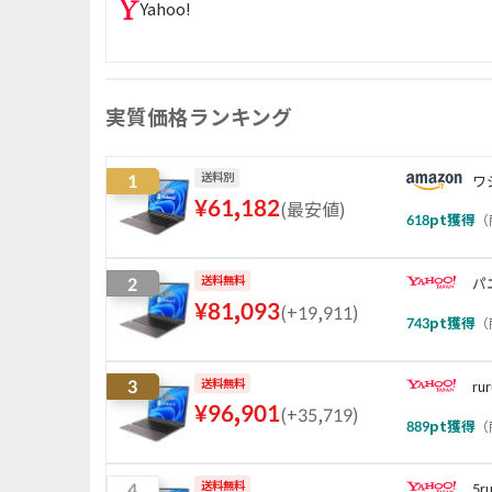
Yahoo!
実質価格ランキング
1
送料別
ワ
¥
61,182
(
最安値
)
618
pt獲得
（
2
送料無料
パ
¥
81,093
(
+19,911
)
743
pt獲得
（
3
送料無料
ru
¥
96,901
(
+35,719
)
889
pt獲得
（
4
送料無料
5r