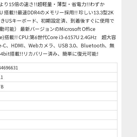
ーズより15倍の速さ!!超軽量・薄型・省電力!!わずか
57U 搭載!!最速DDR4のメモリー採用!! 珍しい13.3型2K
ト付きUSキーボード、初期設定済、到着後すぐに使用で
 最新バージョンのMicrosoft Office
Note)搭載!! CPU:第6世代Core i3-6157U 2.4GHz 超大容
e-C、HDMI、Webカメラ、USB 3.0、Bluetooth、無
ro 64bit搭載!!リカバリー済み、簡単に復元可能!
44696631
11
TB