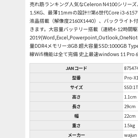
売れ筋ランキング人気なCeleron N4100シリ
1.5KG、最薄11mmの設計!!第6世代Core i3-61
液晶搭載（解像度2160X1440）、バックライ
きます。大容量バッテリー搭載（連続4-12時間駆動可能）
2019(Word,Excel,Powerpoint,Outlook,One
量DDR4メモリー:8GB 超大容量SSD:1000GB Typ
線Wifi機能は全て完備 史上最速windows 11 P
JANコード
87547
型番
Pro-X
サイズ
SSD:1
高さ
1.1cm
長さ
29cm
幅
22cm
重さ
1.5kg
メーカー
wajun