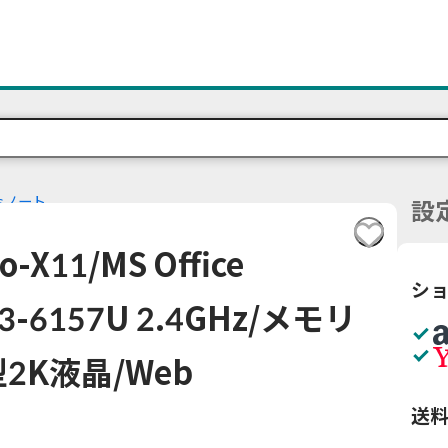
wsノート
設
X11/MS Office
シ
e i3-6157U 2.4GHz/メモリ
3型2K液晶/Web
送