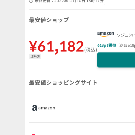
最終更新：
2022年12月10日 16時17分
最安値ショップ
ワジュンP
¥
61,182
618
pt獲得
（
商品 618
(
税込
)
送料別
最安値ショッピングサイト
amazon