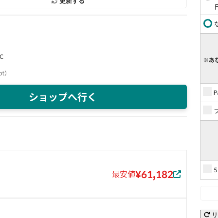
更新する
C
※あ
pt
）
ショップへ行く
¥61,182
最安値
リ