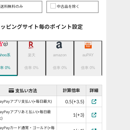
送料無料のみ
中古品を除く
ョッピングサイト毎のポイント設定
ahoo系
楽天
amazon
auPAY
倍率
0
%
倍率
0
%
倍率
0
%
倍率
0
%
計算倍率
詳細
支払い方法
0.5(+3.5)
PayPayアプリ支払い(+毎日最大)
PayPayアプリあと払い(+毎日最
1(+3)
大)
PayPayカード通常・ゴールド(+毎