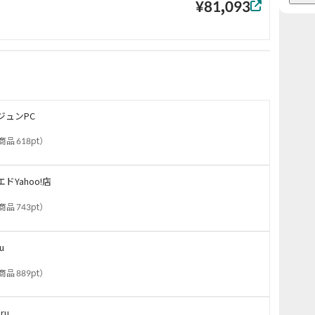
¥81,093
ジュンPC
商品 618pt
）
エドYahoo!店
商品 743pt
）
ru
商品 889pt
）
uru