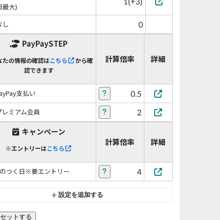
1(+3)
日最大)
0
なし
PayPaySTEP
計算倍率
詳細
なたの情報の確認は
こちら
から確
認できます
0.5
PayPay支払い
2
プレミアム会員
キャンペーン
計算倍率
詳細
※エントリーは
こちら
4
5のつく日※要エントリー
設定を追加する
セットする