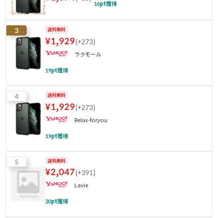
16
pt獲得
3
送料無料
¥
1,929
(
+273
)
ラクモール
19
pt獲得
4
送料無料
¥
1,929
(
+273
)
Relax-foryou
19
pt獲得
5
送料無料
¥
2,047
(
+391
)
Lavie
20
pt獲得