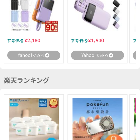
¥2,180
¥1,930
参考価格:
参考価格:
参考
Yahoo!でみる
Yahoo!でみる
楽天ランキング