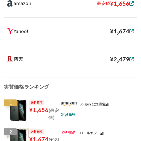
¥1,656
amazon
最安値
¥1,674
Yahoo!
¥2,479
楽天
実質価格ランキング
1
送料無料
Spigen 公式直営店
¥
1,656
(
最安
34
pt獲得
値
)
2
送料無料
ロールヤフー店
¥
1,674
(
+18
)