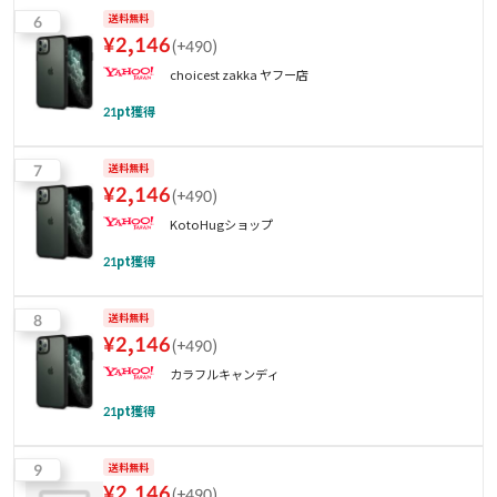
6
送料無料
¥
2,146
(
+490
)
choicest zakka ヤフー店
21
pt獲得
7
送料無料
¥
2,146
(
+490
)
KotoHugショップ
21
pt獲得
8
送料無料
¥
2,146
(
+490
)
カラフルキャンディ
21
pt獲得
9
送料無料
¥
2,146
(
+490
)