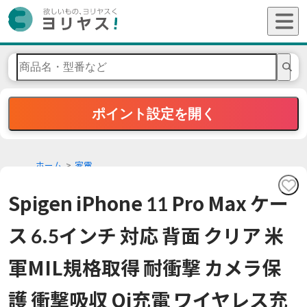
ポイント設定を開く
ホーム
家電
Spigen iPhone 11 Pro Max ケー
ス 6.5インチ 対応 背面 クリア 米
軍MIL規格取得 耐衝撃 カメラ保
護 衝撃吸収 Qi充電 ワイヤレス充