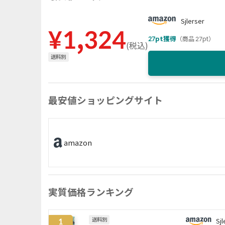
Sjlerser
¥
1,324
27
pt獲得
（
商品 27pt
）
(
税込
)
送料別
最安値ショッピングサイト
amazon
実質価格ランキング
1
送料別
Sjl