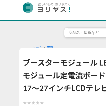
ホーム
家電
ブースターモジュール L
モジュール定電流ボード 
17〜27インチLCDテレ