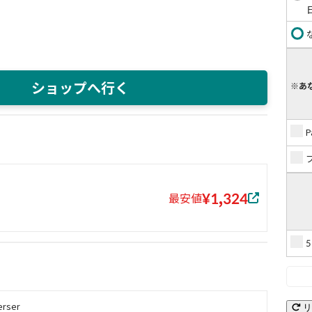
ショップへ行く
※あ
¥1,324
最安値
erser
リ