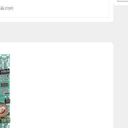
品 27pt
）