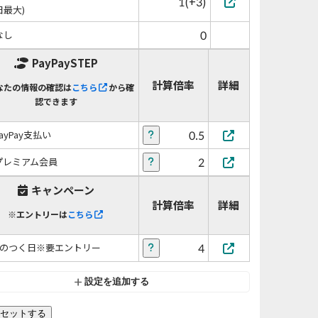
1(+3)
日最大)
0
なし
PayPaySTEP
計算倍率
詳細
なたの情報の確認は
こちら
から確
認できます
0.5
PayPay支払い
2
プレミアム会員
キャンペーン
計算倍率
詳細
※エントリーは
こちら
4
5のつく日※要エントリー
設定を追加する
セットする