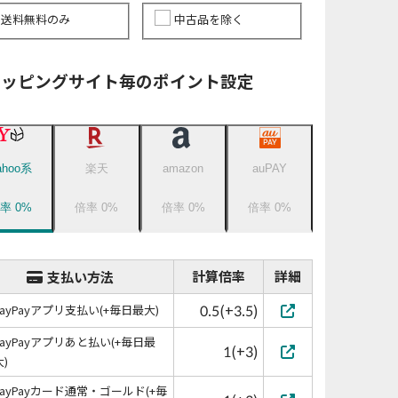
送料無料のみ
中古品を除く
ョッピングサイト毎のポイント設定
ahoo系
楽天
amazon
auPAY
倍率
0
%
倍率
0
%
倍率
0
%
倍率
0
%
計算倍率
詳細
支払い方法
0.5(+3.5)
PayPayアプリ支払い(+毎日最大)
PayPayアプリあと払い(+毎日最
1(+3)
大)
PayPayカード通常・ゴールド(+毎