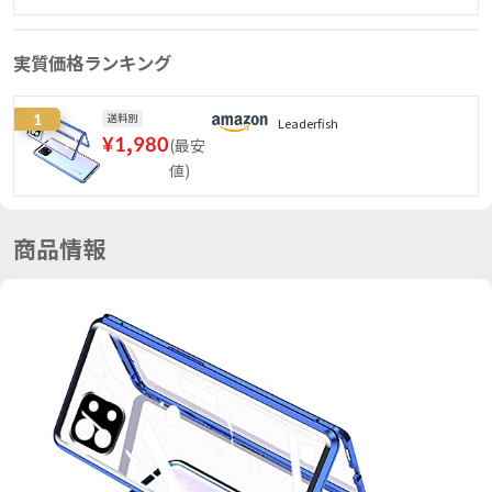
実質価格ランキング
1
送料別
Leaderfish
¥
1,980
(
最安
値
)
商品情報