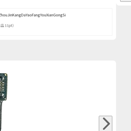
ZhouJinKangDaYaoFangYouXianGongSi
品 11pt
）