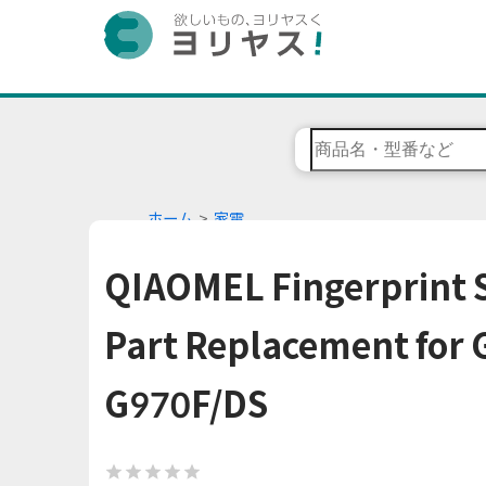
ホーム
家電
QIAOMEL Fingerprint S
Part Replacement for 
G970F/DS