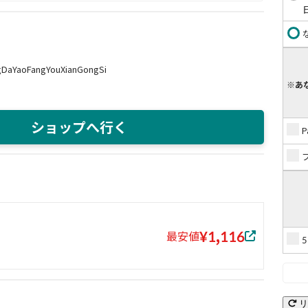
gDaYaoFangYouXianGongSi
※あ
ショップへ行く
¥1,116
最安値
リ