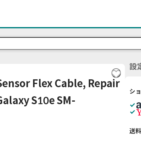
設
ensor Flex Cable, Repair
シ
Galaxy S10e SM-
送