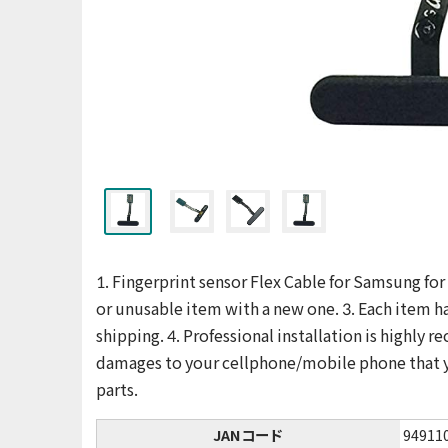
1. Fingerprint sensor Flex Cable for Samsung f
or unusable item with a new one. 3. Each item 
shipping. 4. Professional installation is highly
damages to your cellphone/mobile phone that y
parts.
JANコード
94911