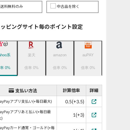
送料無料のみ
中古品を除く
ョッピングサイト毎のポイント設定
ahoo系
楽天
amazon
auPAY
倍率
0
%
倍率
0
%
倍率
0
%
倍率
0
%
計算倍率
詳細
支払い方法
0.5(+3.5)
PayPayアプリ支払い(+毎日最大)
PayPayアプリあと払い(+毎日最
1(+3)
大)
PayPayカード通常・ゴールド(+毎