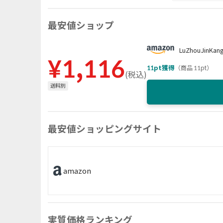
最安値ショップ
LuZhouJinKan
¥
1,116
11
pt獲得
（
商品 11pt
）
(
税込
)
送料別
最安値ショッピングサイト
amazon
実質価格ランキング