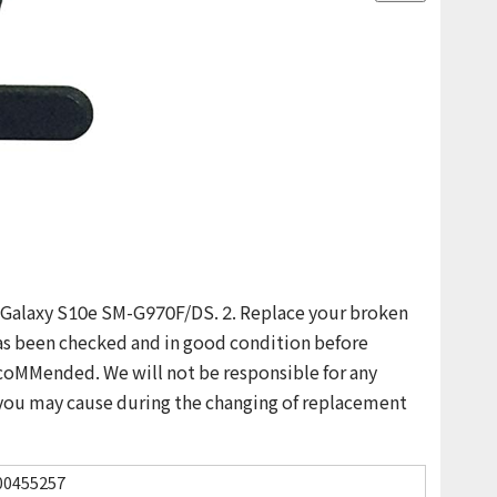
or Galaxy S10e SM-G970F/DS. 2. Replace your broken
has been checked and in good condition before
 recoMMended. We will not be responsible for any
ou may cause during the changing of replacement
00455257