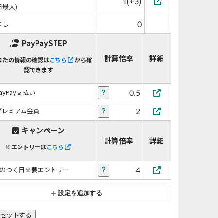
1(+3)
日最大)
0
なし
PayPaySTEP
計算倍率
詳細
なたの情報の確認は
こちら
から確
認できます
0.5
PayPay支払い
2
プレミアム会員
キャンペーン
計算倍率
詳細
※エントリーは
こちら
4
5のつく日※要エントリー
設定を追加する
セットする