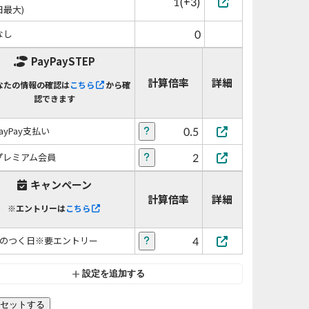
1(+3)
日最大)
0
なし
PayPaySTEP
計算倍率
詳細
なたの情報の確認は
こちら
から確
認できます
0.5
PayPay支払い
2
プレミアム会員
キャンペーン
計算倍率
詳細
※エントリーは
こちら
4
5のつく日※要エントリー
設定を追加する
セットする