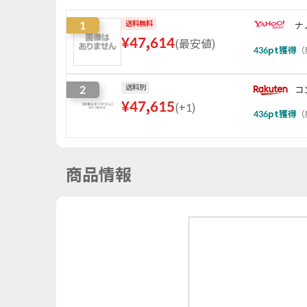
1
送料無料
ナ
¥
47,614
(
最安値
)
436
pt獲得
（
2
送料別
コ
¥
47,615
(
+1
)
436
pt獲得
（
商品情報