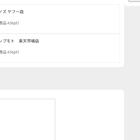
ノズ ヤフー店
商品 436pt
）
ンプモト 楽天市場店
商品 436pt
）