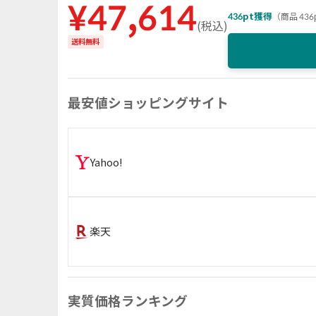
¥
47,614
436
pt獲得
（
商品 436
(
税込
)
送料無料
最安値ショッピングサイト
Yahoo!
楽天
実質価格ランキング