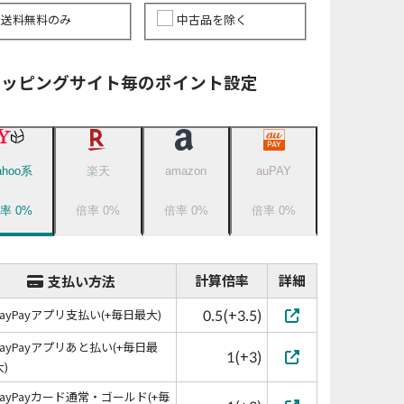
送料無料のみ
中古品を除く
ョッピングサイト毎のポイント設定
ahoo系
楽天
amazon
auPAY
倍率
0
%
倍率
0
%
倍率
0
%
倍率
0
%
計算倍率
詳細
支払い方法
0.5(+3.5)
PayPayアプリ支払い(+毎日最大)
PayPayアプリあと払い(+毎日最
1(+3)
大)
PayPayカード通常・ゴールド(+毎