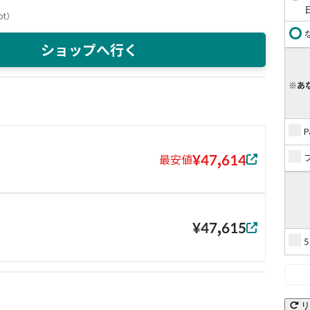
pt
）
ショップへ行く
※あ
¥47,614
最安値
¥47,615
リ