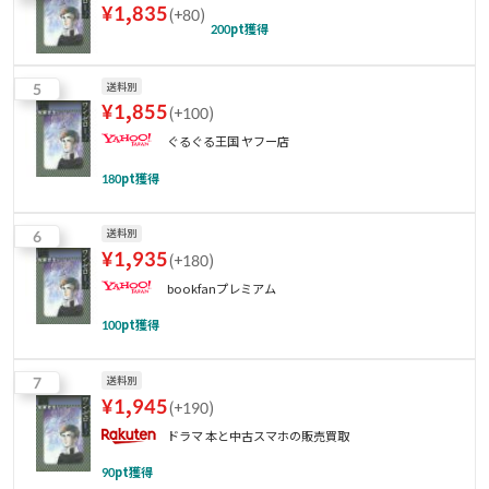
¥
1,835
(
+80
)
200
pt獲得
5
送料別
¥
1,855
(
+100
)
ぐるぐる王国 ヤフー店
180
pt獲得
6
送料別
¥
1,935
(
+180
)
bookfanプレミアム
100
pt獲得
7
送料別
¥
1,945
(
+190
)
ドラマ 本と中古スマホの販売買取
90
pt獲得