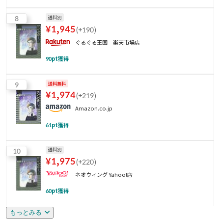
8
送料別
¥
1,945
(
+190
)
ぐるぐる王国 楽天市場店
90
pt獲得
9
送料無料
¥
1,974
(
+219
)
Amazon.co.jp
61
pt獲得
10
送料別
¥
1,975
(
+220
)
ネオウィング Yahoo!店
60
pt獲得
もっとみる