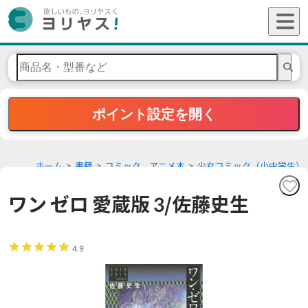
ポイント設定を開く
ホーム
書籍
コミック、アニメ本
少女コミック（小中学生）
ワン ゼロ 愛蔵版 3/佐藤史生
4.9