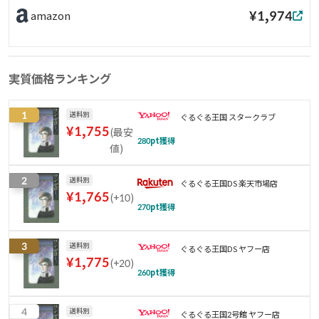
¥1,974
amazon
実質価格ランキング
1
送料別
ぐるぐる王国 スタークラブ
¥
1,755
(
最安
280
pt獲得
値
)
2
送料別
ぐるぐる王国DS 楽天市場店
¥
1,765
(
+10
)
270
pt獲得
3
送料別
ぐるぐる王国DS ヤフー店
¥
1,775
(
+20
)
260
pt獲得
4
送料別
ぐるぐる王国2号館 ヤフー店