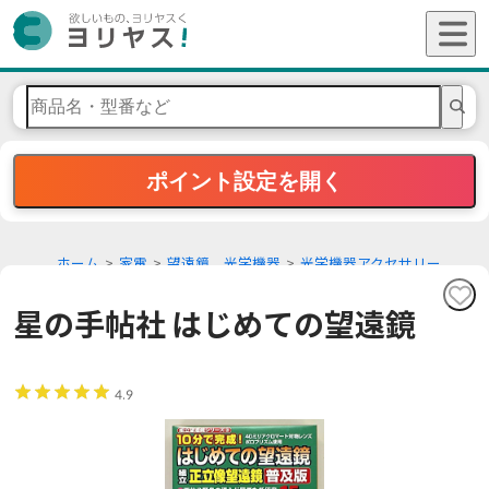
ポイント設定を開く
ホーム
家電
望遠鏡、光学機器
光学機器アクセサリー
星の手帖社 はじめての望遠鏡
4.9