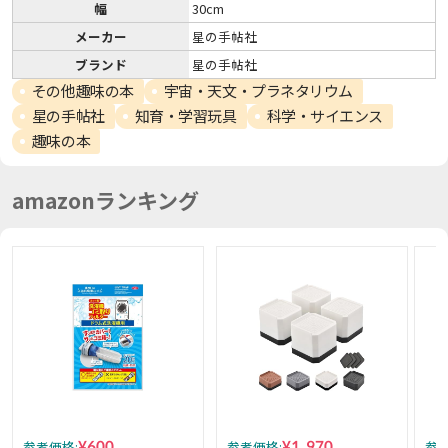
幅
30cm
メーカー
星の手帖社
ブランド
星の手帖社
その他趣味の本
宇宙・天文・プラネタリウム
星の手帖社
知育・学習玩具
科学・サイエンス
趣味の本
amazonランキング
¥600
¥1,970
参考価格:
参考価格:
参考